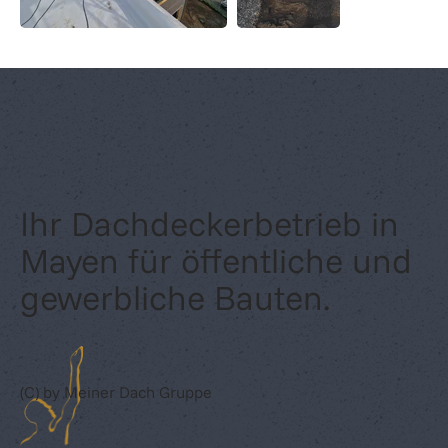
Ihr Dachdeckerbetrieb in
Mayen für öffentliche und
gewerbliche Bauten.
(C) by Meiner Dach Gruppe